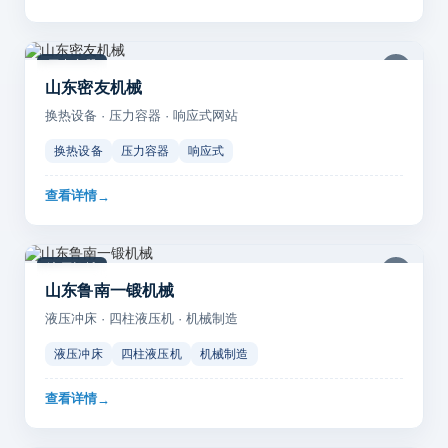
压力容器
02
山东密友机械
换热设备 · 压力容器 · 响应式网站
换热设备
压力容器
响应式
查看详情
液压机械
03
山东鲁南一锻机械
液压冲床 · 四柱液压机 · 机械制造
液压冲床
四柱液压机
机械制造
查看详情