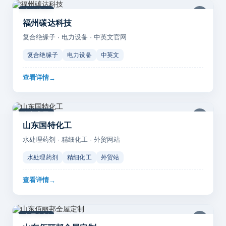
电力设备
04
福州碳达科技
复合绝缘子 · 电力设备 · 中英文官网
复合绝缘子
电力设备
中英文
查看详情
精细化工
05
山东国特化工
水处理药剂 · 精细化工 · 外贸网站
水处理药剂
精细化工
外贸站
查看详情
全屋定制
06