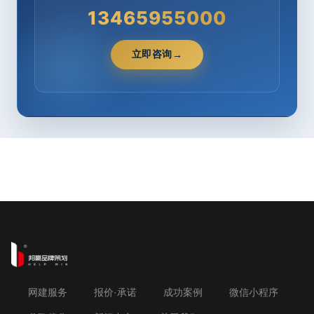
13465955000
立即咨询
网建服务
报价·承诺
成功案例
微信小程序