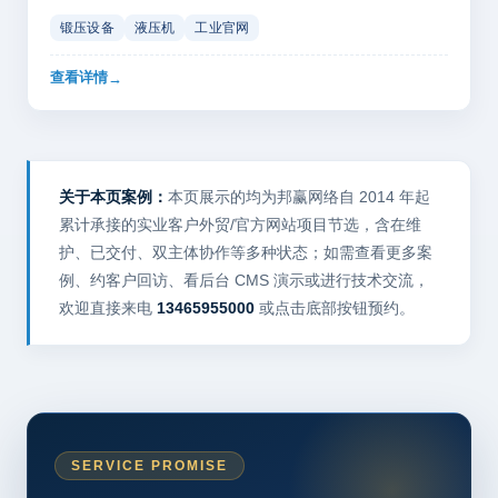
锻压设备
液压机
工业官网
查看详情
关于本页案例：
本页展示的均为邦赢网络自 2014 年起
累计承接的实业客户外贸/官方网站项目节选，含在维
护、已交付、双主体协作等多种状态；如需查看更多案
例、约客户回访、看后台 CMS 演示或进行技术交流，
欢迎直接来电
13465955000
或点击底部按钮预约。
SERVICE PROMISE